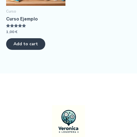
Curso
Curso Ejemplo
1,00
€
Rated
5.00
out of 5
Add to cart