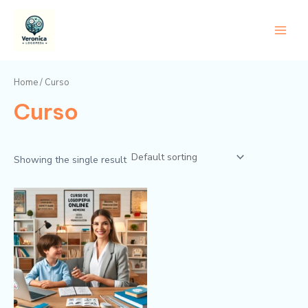
Ir
Main
al
Menu
contenido
Home
/ Curso
Curso
Showing the single result